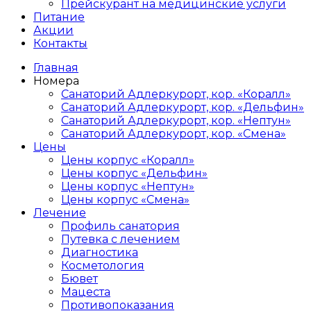
Прейскурант на медицинские услуги
Питание
Акции
Контакты
Главная
Номера
Санаторий Адлеркурорт, кор. «Коралл»
Санаторий Адлеркурорт, кор. «Дельфин»
Санаторий Адлеркурорт, кор. «Нептун»
Санаторий Адлеркурорт, кор. «Смена»
Цены
Цены корпус «Коралл»
Цены корпус «Дельфин»
Цены корпус «Нептун»
Цены корпус «Смена»
Лечение
Профиль санатория
Путевка с лечением
Диагностика
Косметология
Бювет
Мацеста
Противопоказания