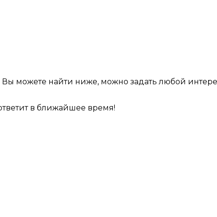
ую Вы можете найти ниже, можно задать любой инт
тветит в ближайшее время!
змещения
 информационный характер и ни при каких условиях результаты расчетов не явля
м менеджерам. Данный ресурс является официальным сайтом представительства п