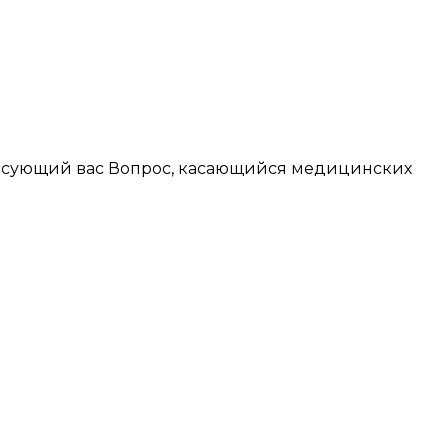
ересующий вас Вопрос, касающийся медицинских
ются публичной офертой, определяемой положениями статьи 437 Гражданского
артнера санатория. При оформлении сайта использована информация с ресурса