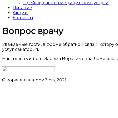
Прейскурант на медицинские услуги
Питание
Акции
Контакты
Вопрос врачу
Уважаемые гости, в форме обратной связи, котор
услуг санатория.
Наш главный врач Зарема Ибрагимовна Ламокова о
© коралл-санаторий.рф, 2021
Данный сайт не является официальным сайтом объекта ра
Обращаем ваше внимание на то, что данный интернет-сайт носит исключительно
кодекса Российской Федерации. За окончательным расчетом обращайтесь к наши
adlerkurortsochi.ru
Проект ООО «Курортлайн» носит информационный характер, не является СМИ.
Данный сайт не является официальным сайтом объекта размещения.