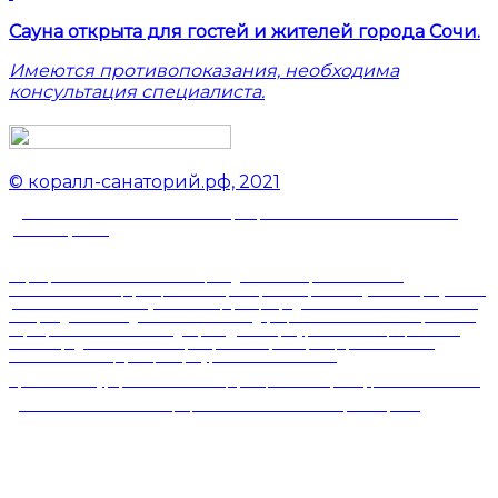
Сауна открыта для гостей и жителей города Сочи.
Имеются противопоказания, необходима
консультация специалиста.
© коралл-санаторий.рф, 2021
Данный сайт не является официальным сайтом объекта
размещения
Обращаем ваше внимание на то, что данный интернет-сайт носит
исключительно информационный характер и ни при каких условиях результаты
расчетов не являются публичной офертой, определяемой положениями статьи
437 Гражданского кодекса Российской Федерации. За окончательным расчетом
обращайтесь к нашим менеджерам. Данный ресурс является официальным
сайтом представительства партнера санатория. При оформлении сайта
использована информация с ресурса adlerkurortsochi.ru
Проект ООО «Курортлайн» носит информационный характер, не является СМИ.
Данный сайт не является официальным сайтом объекта размещения.
Политика в отношении защиты и обработки
Персональных данных