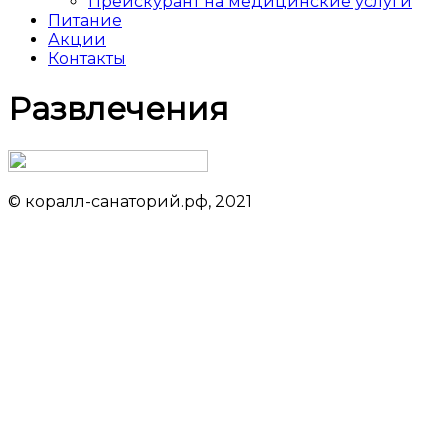
Прейскурант на медицинские услуги
Питание
Акции
Контакты
Развлечения
© коралл-санаторий.рф, 2021
Данный сайт не является официальным сайтом объекта
размещения
Обращаем ваше внимание на то, что данный интернет-сайт носит
исключительно информационный характер и ни при каких условиях результаты
расчетов не являются публичной офертой, определяемой положениями статьи
437 Гражданского кодекса Российской Федерации. За окончательным расчетом
обращайтесь к нашим менеджерам. Данный ресурс является официальным
сайтом представительства партнера санатория. При оформлении сайта
использована информация с ресурса adlerkurortsochi.ru
Проект ООО «Курортлайн» носит информационный характер, не является СМИ.
Данный сайт не является официальным сайтом объекта размещения.
Политика в отношении защиты и обработки