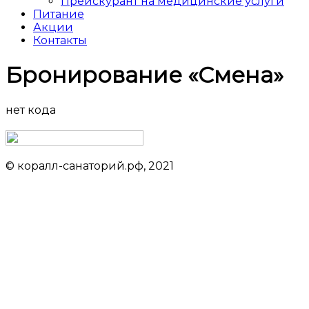
Прейскурант на медицинские услуги
Питание
Акции
Контакты
Бронирование «Смена»
нет кода
© коралл-санаторий.рф, 2021
Данный сайт не является официальным сайтом объекта
размещения
Обращаем ваше внимание на то, что данный интернет-сайт носит
исключительно информационный характер и ни при каких условиях результаты
расчетов не являются публичной офертой, определяемой положениями статьи
437 Гражданского кодекса Российской Федерации. За окончательным расчетом
обращайтесь к нашим менеджерам. Данный ресурс является официальным
сайтом представительства партнера санатория. При оформлении сайта
использована информация с ресурса adlerkurortsochi.ru
Проект ООО «Курортлайн» носит информационный характер, не является СМИ.
Данный сайт не является официальным сайтом объекта размещения.