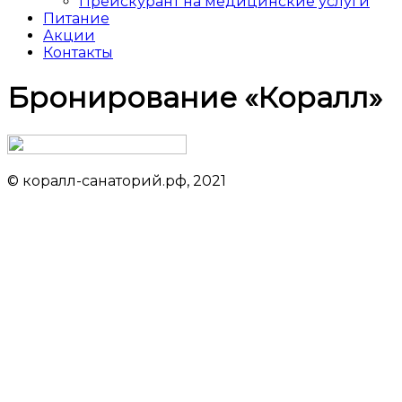
Прейскурант на медицинские услуги
Питание
Акции
Контакты
Бронирование «Коралл»
© коралл-санаторий.рф, 2021
Данный сайт не является официальным сайтом объекта
размещения
Обращаем ваше внимание на то, что данный интернет-сайт носит
исключительно информационный характер и ни при каких условиях результаты
расчетов не являются публичной офертой, определяемой положениями статьи
437 Гражданского кодекса Российской Федерации. За окончательным расчетом
обращайтесь к нашим менеджерам. Данный ресурс является официальным
сайтом представительства партнера санатория. При оформлении сайта
использована информация с ресурса adlerkurortsochi.ru
Проект ООО «Курортлайн» носит информационный характер, не является СМИ.
Данный сайт не является официальным сайтом объекта размещения.
Политика в отношении защиты и обработки